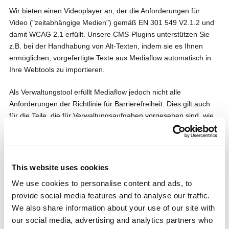
Wir bieten einen Videoplayer an, der die Anforderungen für
Video ("zeitabhängige Medien") gemäß EN 301 549 V2.1.2 und
damit WCAG 2.1 erfüllt. Unsere CMS-Plugins unterstützen Sie
z.B. bei der Handhabung von Alt-Texten, indem sie es Ihnen
ermöglichen, vorgefertigte Texte aus Mediaflow automatisch in
Ihre Webtools zu importieren.
Als Verwaltungstool erfüllt Mediaflow jedoch nicht alle
Anforderungen der Richtlinie für Barrierefreiheit. Dies gilt auch
für die Teile, die für Verwaltungsaufgaben vorgesehen sind, wie
z.B. die Videoverwaltung, CMS-Tools für Webredakteure usw.
Interne Systeme wie die Fallverwaltung, die Personalverwaltung
oder andere interne webbasierte Systeme fallen ebenfalls
nicht
unter die Richtlinie für Barrierefreiheit
. Nichtsdestotrotz bemühen
This website uses cookies
wir uns, alle Teile von Mediaflow für alle unsere Kunden
We use cookies to personalise content and ads, to
benutzerfreundlich, einfach und effizient zu gestalten.
provide social media features and to analyse our traffic.
We also share information about your use of our site with
our social media, advertising and analytics partners who