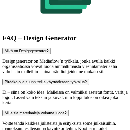
FAQ – Design Generator
Mikä on Designgenerator?
Designgenerator on Mediaflow’n työkalu, jonka avulla kaikki
organisaatiossa voivat luoda ammattimaista viestintämateriaalia
valmiisiin malleihin – aina brändiohjeidenne mukaisesti.
Pitääkö olla suunnittelija käyttääkseen työkalua?
Ei – siinä on koko idea. Mal­leissa on valmiiksi asetetut fontit, värit ja
logot. Lisäät vain tekstin ja kuvat, niin lopputulos on oikea joka
kerta.
Millaisia materiaaleja voimme luoda?
Voitte tehdä kaikkea julisteista ja esityksistä some-julkaisuihin,
mainoksiin, esitteisiin ja käyntikortteihin. Koot ja muodot