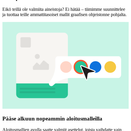
Eikö teillä ole valmiita aineistoja? Ei hätää – tiimimme suunnittelee
ja tuottaa teille ammattitasoiset mallit graafisen ohjeistonne pohjalta.
Pääse alkuun nopeammin aloitusmalleilla
Aloitusmallien avulla saatte valmiit asettelut, joista vaihdatte vain