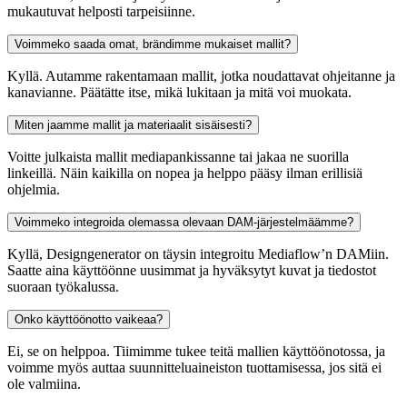
mukautuvat helposti tarpeisiinne.
Voimmeko saada omat, brändimme mukaiset mallit?
Kyllä. Autamme rakentamaan mallit, jotka noudattavat ohjeitanne ja
kanavianne. Päätätte itse, mikä lukitaan ja mitä voi muokata.
Miten jaamme mallit ja materiaalit sisäisesti?
Voitte julkaista mallit mediapankissanne tai jakaa ne suorilla
linkeillä. Näin kaikilla on nopea ja helppo pääsy ilman erillisiä
ohjelmia.
Voimmeko integroida olemassa olevaan DAM-järjestelmäämme?
Kyllä, Designgenerator on täysin integroitu Mediaflow’n DAMiin.
Saatte aina käyttöönne uusimmat ja hyväksytyt kuvat ja tiedostot
suoraan työkalussa.
Onko käyttöönotto vaikeaa?
Ei, se on helppoa. Tiimimme tukee teitä mallien käyttöönotossa, ja
voimme myös auttaa suunnitteluaineiston tuottamisessa, jos sitä ei
ole valmiina.