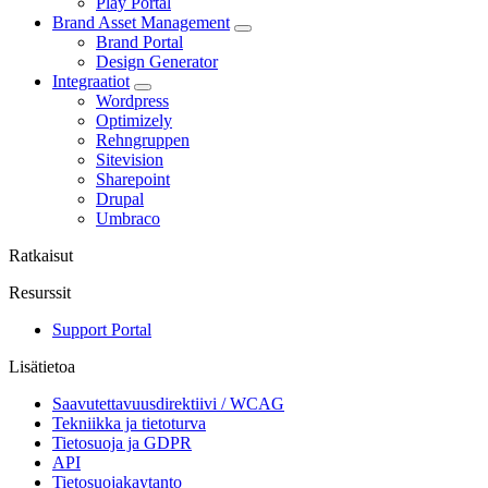
Play Portal
Brand Asset Management
Brand Portal
Design Generator
Integraatiot
Wordpress
Optimizely
Rehngruppen
Sitevision
Sharepoint
Drupal
Umbraco
Ratkaisut
Resurssit
Support Portal
Lisätietoa
Saavutettavuusdirektiivi / WCAG
Tekniikka ja tietoturva
Tietosuoja ja GDPR
API
Tietosuojakaytanto