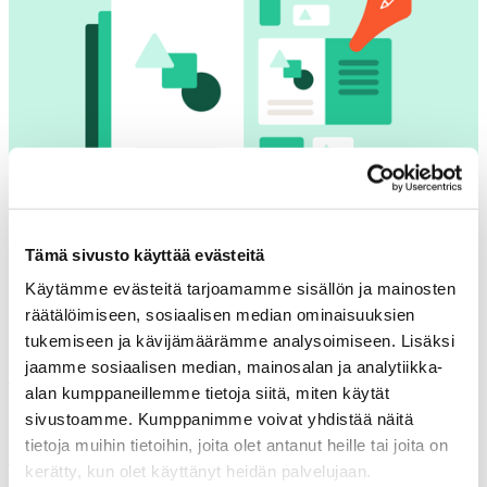
Tämä sivusto käyttää evästeitä
Käytämme evästeitä tarjoamamme sisällön ja mainosten
Helposti saavutettavissa koko
räätälöimiseen, sosiaalisen median ominaisuuksien
organisaatiolle
tukemiseen ja kävijämäärämme analysoimiseen. Lisäksi
jaamme sosiaalisen median, mainosalan ja analytiikka-
Jaa mallit ja valmiit materiaalit suoraan sisäisessä mediapankissanne.
alan kumppaneillemme tietoja siitä, miten käytät
Kaikki löytävät nopeasti tarvitsemansa ja voivat alkaa luoda – ilman
säätöä ja odottelua.
sivustoamme. Kumppanimme voivat yhdistää näitä
tietoja muihin tietoihin, joita olet antanut heille tai joita on
Lue Mediaportaaleista täältä
kerätty, kun olet käyttänyt heidän palvelujaan.