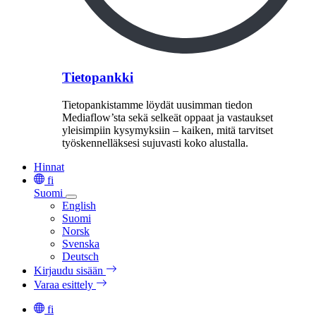
Tietopankki
Tietopankistamme löydät uusimman tiedon
Mediaflow’sta sekä selkeät oppaat ja vastaukset
yleisimpiin kysymyksiin – kaiken, mitä tarvitset
työskennelläksesi sujuvasti koko alustalla.
Hinnat
fi
Suomi
English
Suomi
Norsk
Svenska
Deutsch
Kirjaudu sisään
Varaa esittely
fi