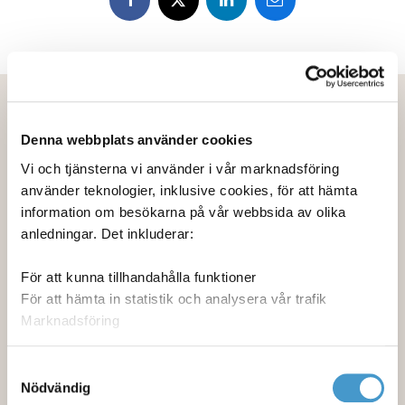
Denna webbplats använder cookies
Vi och tjänsterna vi använder i vår marknadsföring
använder teknologier, inklusive cookies, för att hämta
information om besökarna på vår webbsida av olika
anledningar. Det inkluderar:
För att kunna tillhandahålla funktioner
För att hämta in statistik och analysera vår trafik
Marknadsföring
Genom att välja Tillåt alla ger du ditt medgivande till
Samtyckesval
Redo för AI-märkning och mycket mer: det här
samtliga användningsområden. Du kan också välja att
Nödvändig