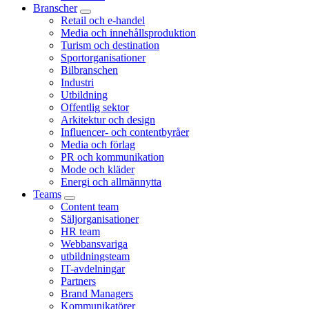
Branscher
Retail och e-handel
Media och innehållsproduktion
Turism och destination
Sportorganisationer
Bilbranschen
Industri
Utbildning
Offentlig sektor
Arkitektur och design
Influencer- och contentbyråer
Media och förlag
PR och kommunikation
Mode och kläder
Energi och allmännytta
Teams
Content team
Säljorganisationer
HR team
Webbansvariga
utbildningsteam
IT-avdelningar
Partners
Brand Managers
Kommunikatörer