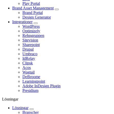
Play Portal
Brand Asset Management
Brand Portal
Design Generator
Integrationer
WordPress
Optimizely
Rehngruppen
Sitevision
Sharepoint
Drupal
Umbraco
IdRelay
Clipsk
Acos
Wagtail
DeBroome
Learningpoint
Adobe InDesign Plugin
Presidium
Lösningar
Lösningar
Branscher