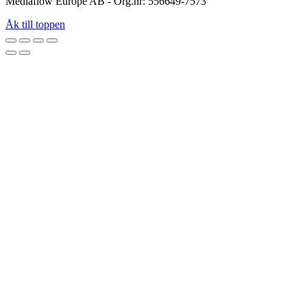
Mediaflow Europe AB - Org.nr: 556649-7573
Åk till toppen