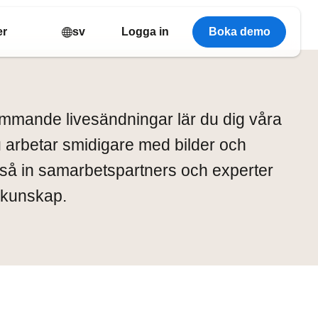
er
sv
Logga in
Boka demo
ommande livesändningar lär du dig våra
du arbetar smidigare med bilder och
ckså in samarbetspartners och experter
 kunskap.