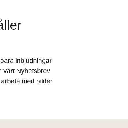
åller
e bara inbjudningar
n vårt Nyhetsbrev
t arbete med bilder