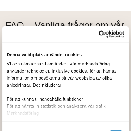
FAQ – Vanliga frågor om vår
integration till Sharepoint
Denna webbplats använder cookies
Är integrationen en egen produkt?
Vi och tjänsterna vi använder i vår marknadsföring
använder teknologier, inklusive cookies, för att hämta
Behöver användare arbeta på ett nytt sätt?
information om besökarna på vår webbsida av olika
anledningar. Det inkluderar:
Kan vi styra vilka bilder som används?
För att kunna tillhandahålla funktioner
För att hämta in statistik och analysera vår trafik
Marknadsföring
Var används integrationen?
Genom att välja Tillåt alla ger du ditt medgivande till
Samtyckesval