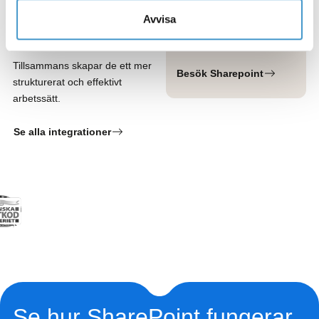
det enklare att hålla ordning på
många användare och
bilder och filer och säkerställer
Avvisa
behov av struktur och
att rätt material används.
tillgänglighet.
Tillsammans skapar de ett mer
Besök Sharepoint
strukturerat och effektivt
arbetssätt.
Se alla integrationer
Se hur SharePoint fungerar