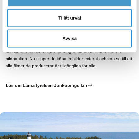
Länsstyrelsen ersätter tre
externa tjänster med
Tillåt urval
Mediaflows DAM
Avvisa
Nu kan alla på Länsstyrelsen i Jönköpings län söka upp bilder
och filmer och även bidra med eget material till den interna
bildbanken. Nu slipper de köpa in bilder externt och kan se till att
alla filmer de producerar är tillgängliga för alla.
Läs om Länsstyrelsen Jönköpings län