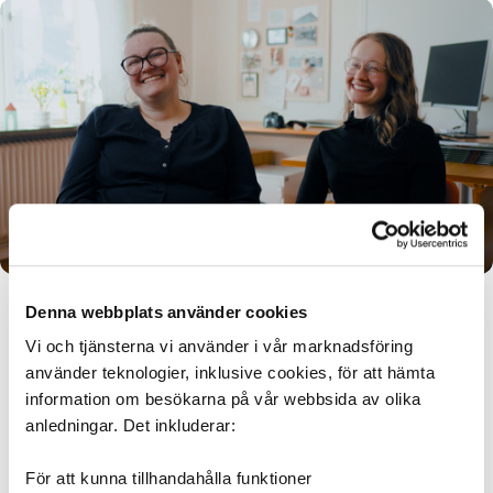
Mediaflow hjälpte Hjo
Denna webbplats använder cookies
Vi och tjänsterna vi använder i vår marknadsföring
kommun att få ordning på
använder teknologier, inklusive cookies, för att hämta
personregistret
information om besökarna på vår webbsida av olika
anledningar. Det inkluderar:
Elin Antonsson och Jennie Hilli Sjöqvist är kommunikatörer i Hjo
kommun. Här berättar de hur de fått ordning på personuppgifter i
För att kunna tillhandahålla funktioner