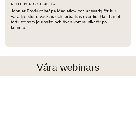
CHIEF PRODUCT OFFICER
John är Produktchef på Mediaflow och ansvarig för hur
våra tjänster utvecklas och förbättras över tid. Han har ett
förflutet som journalist och även kommunikatör på
kommun.
Våra webinars
Anmäl dig till kommande livesändningar eller titta i efterhand.
Åk
till
toppen
Mediaflow webinars