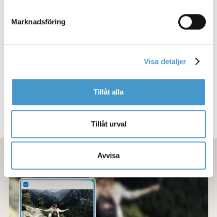
hämtar in och processar personlig data genom att klicka
Per Erséus
på fliken Information eller Om.
Marknadsföring
Videospecialist på Mediaflow med bakgrund
inom tv-journalistik och videoproduktion
Visa detaljer
Dela
Tillåt alla
Tillåt urval
Avvisa