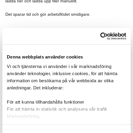
ladda ner och ladda upp filer manuellt.
Det sparar tid och gör arbetsflödet smidigare.
Se alla CMS-integrationer
Denna webbplats använder cookies
Vi och tjänsterna vi använder i vår marknadsföring
använder teknologier, inklusive cookies, för att hämta
information om besökarna på vår webbsida av olika
Så kan en kommun använda
anledningar. Det inkluderar:
en mediebank
För att kunna tillhandahålla funktioner
För att hämta in statistik och analysera vår trafik
En mediebank kan användas av många olika
Marknadsföring
verksamheter inom organisationen.
Genom att välja Tillåt alla ger du ditt medgivande till
Kommunikationsavdelningen kan till exempel publicera
Samtyckesval