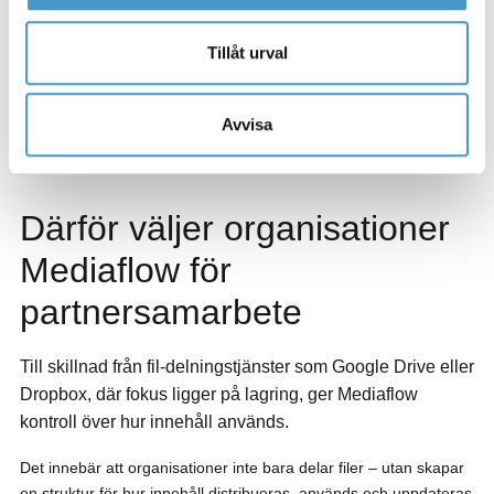
innehåll uppdateras ersätts gamla versioner automatiskt.
Tillåt urval
Det gör att organisationen minskar manuellt arbete och kan hålla
ett högre tempo i sitt partnersamarbete.
Avvisa
Därför väljer organisationer
Mediaflow för
partnersamarbete
Till skillnad från fil-delningstjänster som Google Drive eller
Dropbox, där fokus ligger på lagring, ger Mediaflow
kontroll över hur innehåll används.
Det innebär att organisationer inte bara delar filer – utan skapar
en struktur för hur innehåll distribueras, används och uppdateras