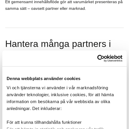
Ett gemensamt innehållsflöde gör att varumärket presenteras på
samma sätt – oavsett partner eller marknad.
Hantera många partners i
samma struktur
Organisationer med många partners behöver en lösning
som skalar.
Denna webbplats använder cookies
Vi och tjänsterna vi använder i vår marknadsföring
Mediaflow gör det möjligt att hantera innehåll för flera partners,
använder teknologier, inklusive cookies, för att hämta
marknader och samarbeten i samma plattform. Innehåll kan
information om besökarna på vår webbsida av olika
återanvändas och anpassas utan att dupliceras.
anledningar. Det inkluderar:
Det gör att organisationen kan växa sitt partnernätverk utan att
tappa kontroll över innehållet.
För att kunna tillhandahålla funktioner