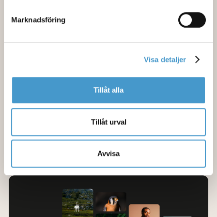
på fliken Information eller Om.
Marknadsföring
Visa detaljer
Tillåt alla
Hela din bildbank direkt i Photoshop
21 maj 2026
Tillåt urval
Ett vanligt problem för många som arbetar i Photoshop är att
själva skapandet sker i ett verktyg, medan underlaget finns
någon helt annanstans. Mediaflows Photoshop-integration gör
Avvisa
det möjligt att samla hela det flödet i ett och samma arbetssteg.