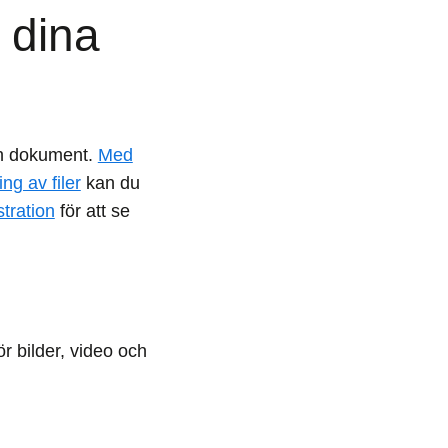
 dina
och dokument.
Med
ng av filer
kan du
tration
för att se
r bilder, video och