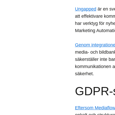
Ungapped
är en sv
att effektivare ko
har verktyg för nyh
Marketing Automatio
Genom integration
media- och bildban
säkerställer inte b
kommunikationen al
säkerhet.
GDPR-s
Eftersom Mediaflow
enkelt och struktur