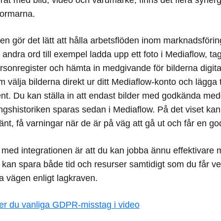
tformarna.
en gör det lätt att hålla arbetsflöden inom marknadsför
ndra ord till exempel ladda upp ett foto i Mediaflow, t
rsonregister och hämta in medgivande för bilderna digital
välja bilderna direkt ur ditt Mediaflow-konto och lägga ti
event. Du kan ställa in att endast bilder med godkända m
ngshistoriken sparas sedan i Mediaflow. På det viset kan 
nt, få varningar när de är på väg att gå ut och får en go
 med integrationen är att du kan jobba ännu effektivare 
kan spara både tid och resurser samtidigt som du får ve
a vägen enligt lagkraven.
er du vanliga GDPR-misstag i video