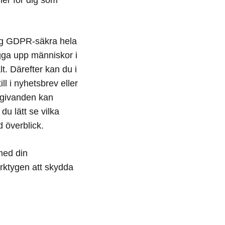
ing GDPR-säkra hela
agga upp människor i
t. Därefter kan du i
ll i nyhetsbrev eller
edgivanden kan
du lätt se vilka
d överblick.
med din
rktygen att skydda