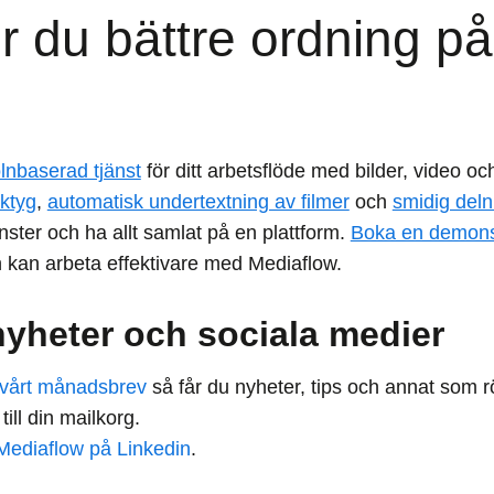
 du bättre ordning på
lnbaserad tjänst
för ditt arbetsflöde med bilder, video 
ktyg
,
automatisk undertextning av filmer
och
smidig delni
nster och ha allt samlat på en plattform.
Boka en demons
n kan arbeta effektivare med Mediaflow.
nyheter och sociala medier
vårt månadsbrev
så får du nyheter, tips och annat som rö
ill din mailkorg.
Mediaflow på Linkedin
.