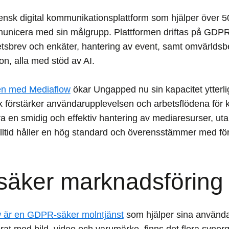
ensk digital kommunikationsplattform som hjälper över 
mmunicera med sin målgrupp. Plattformen driftas på GDPR
etsbrev och enkäter, hantering av event, samt omvärlds
n, alla med stöd av AI.
en med Mediaflow
ökar Ungapped nu sin kapacitet ytterlig
k förstärker användarupplevelsen och arbetsflödena för 
ara en smidig och effektiv hantering av mediaresurser, uta
ltid håller en hög standard och överensstämmer med fö
äker marknadsföring
 är en GDPR-säker molntjänst
som hjälper sina använda
erat med bild, video och varumärke, finns det flera synerg