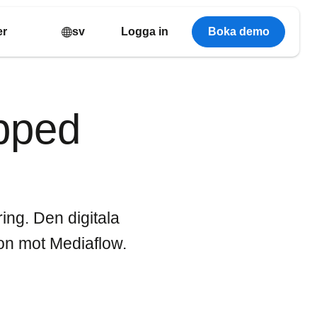
er
sv
Logga in
Boka demo
apped
ing. Den digitala
on mot Mediaflow.