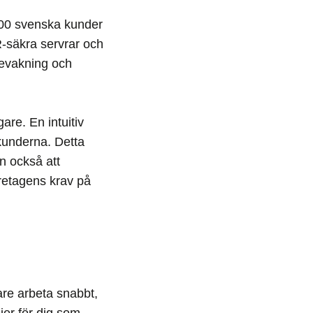
500 svenska kunder
-säkra servrar och
bevakning och
are. En intuitiv
kunderna. Detta
n också att
retagens krav på
re arbeta snabbt,
ier för dig som